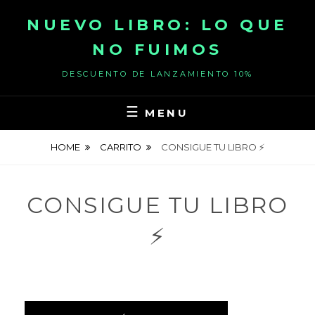
Skip
NUEVO LIBRO: LO QUE
to
content
NO FUIMOS
DESCUENTO DE LANZAMIENTO 10%
MENU
HOME
CARRITO
CONSIGUE TU LIBRO ⚡
CONSIGUE TU LIBRO
⚡