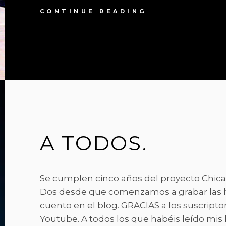
LAS
CONTINUE READING
NIÑAS
YA
NO
QUIEREN
SER
PRINCESAS.
A TODOS.
Se cumplen cinco años del proyecto Chic
Dos desde que comenzamos a grabar las h
cuento en el blog. GRACIAS a los suscripto
Youtube. A todos los que habéis leído mis h