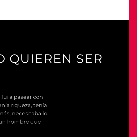
O QUIEREN SER
fui a pasear con
POSTED
BY
2
R
L
enía riqueza, tenía
ON
4
O
E
más, necesitaba lo
D
O
A
, un hombre que
E
T
V
A
E