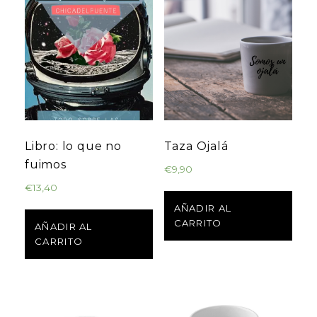
Libro: lo que no
Taza Ojalá
fuimos
€
9,90
€
13,40
AÑADIR AL
CARRITO
AÑADIR AL
CARRITO