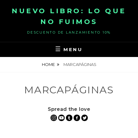
Skip
NUEVO LIBRO: LO QUE
to
content
NO FUIMOS
DESCUENTO DE LANZAMIENTO 10%
MENU
HOME
MARCAPÁGINAS
MARCAPÁGINAS
Spread the love