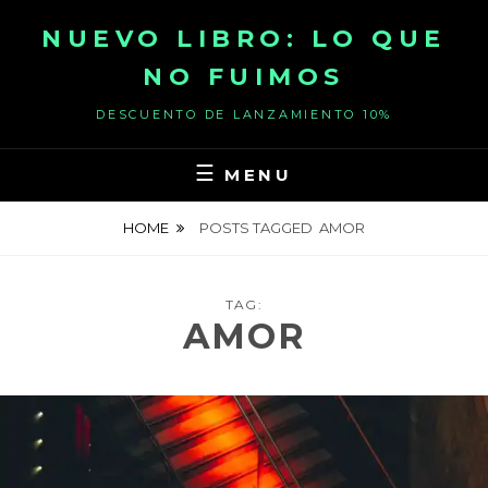
Skip
NUEVO LIBRO: LO QUE
to
content
NO FUIMOS
DESCUENTO DE LANZAMIENTO 10%
MENU
HOME
POSTS TAGGED
AMOR
TAG:
AMOR