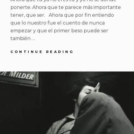
ponerte. Ahora que te parece más importante
tener, que ser. Ahora que por fin entiendo
que lo nuestro fue el cuento de nunca
empezar y que el primer beso puede ser
también …
AHORA
CONTINUE READING
POSTED
BY
1
R
L
ON
6
O
E
D
O
A
E
T
V
J
E
U
A
L
C
I
O
O
M