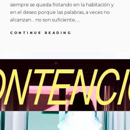
siempre se queda flotando en la habitación y
en el deseo porque las palabras, a veces no
alcanzan… no son suficiente, …
ENTENDER
CONTINUE READING
LO
NO
POSTED
BY
1
R
L
DICHO
ON
0
O
E
D
O
A
E
T
V
A
E
G
A
O
C
S
O
T
M
O
M
D
E