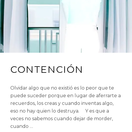
E
N
2
T
0
1
8
CONTENCIÓN
Olvidar algo que no existió es lo peor que te
puede suceder porque en lugar de aferrarte a
recuerdos, los creas y cuando inventas algo,
eso no hay quien lo destruya. Y es que a
veces no sabemos cuando dejar de morder,
cuando …