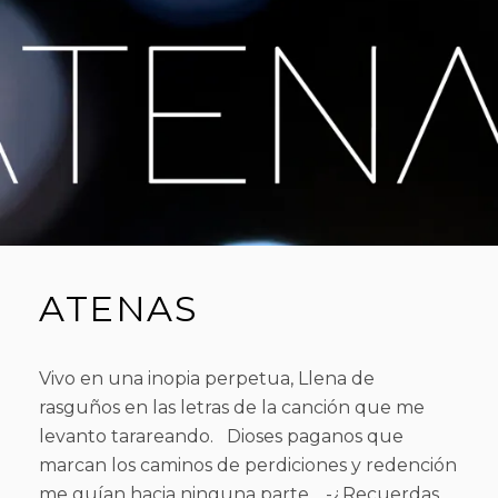
2
E
0
N
1
T
7
ATENAS
Vivo en una inopia perpetua, Llena de
rasguños en las letras de la canción que me
levanto tarareando. Dioses paganos que
marcan los caminos de perdiciones y redención
me guían hacia ninguna parte. -¿Recuerdas