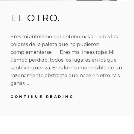
EL OTRO.
Eres mi antónimo por antonomasia. Todos los
colores de la paleta que no pudieron
complementarse. Eres mis líneas rojas. Mi
tiempo perdido, todos los lugares en los que
sentí vergüenza. Eres lo incomprensible de un
razonamiento abstracto que nace en otro. Mis
ganas …
EL
CONTINUE READING
OTRO.
POSTED
BY
2
R
L
ON
6
O
E
D
O
A