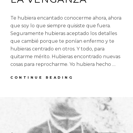
Te hubiera encantado conocerme ahora, ahora
que soy lo que siempre quisiste que fuera.
Seguramente hubieras aceptado los detalles
que cambié porque te ponían enfermo y te
hubieras centrado en otros. Y todo, para
quitarme mérito. Hubieras encontrado nuevas
cosas para reprocharme. Yo hubiera hecho …
LA
CONTINUE READING
VENGANZA
POSTED
BY
2
R
1
ON
7
O
C
D
O
O
E
T
M
S
M
E
E