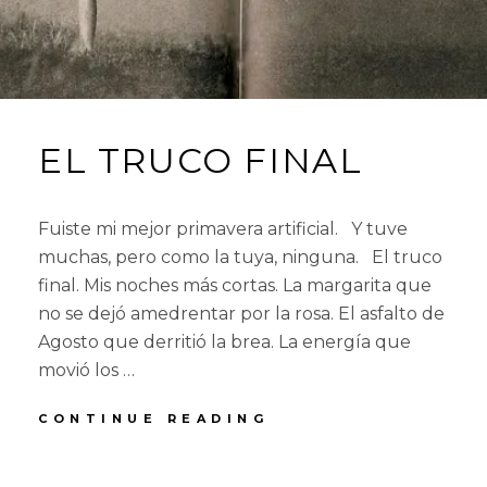
EL TRUCO FINAL
Fuiste mi mejor primavera artificial. Y tuve
muchas, pero como la tuya, ninguna. El truco
final. Mis noches más cortas. La margarita que
no se dejó amedrentar por la rosa. El asfalto de
Agosto que derritió la brea. La energía que
movió los …
EL
CONTINUE READING
TRUCO
FINAL
POSTED
BY
4
R
L